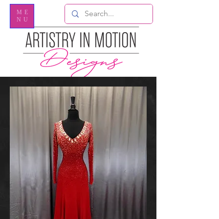
ME
NU